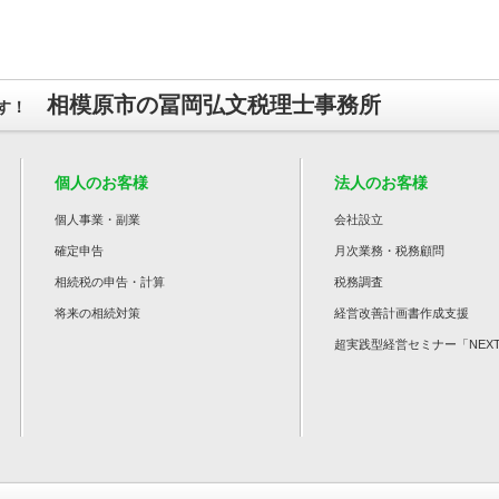
相模原市の冨岡弘文税理士事務所
す！
個人のお客様
法人のお客様
個人事業・副業
会社設立
確定申告
月次業務・税務顧問
相続税の申告・計算
税務調査
将来の相続対策
経営改善計画書作成支援
超実践型経営セミナー「NEX