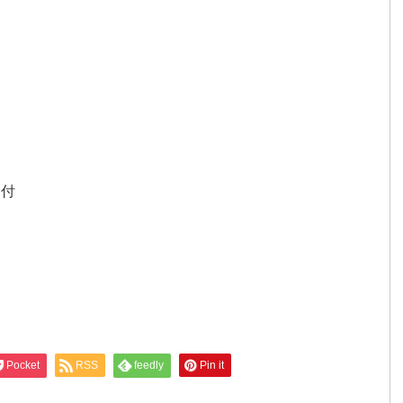
納付
Pocket
RSS
feedly
Pin it