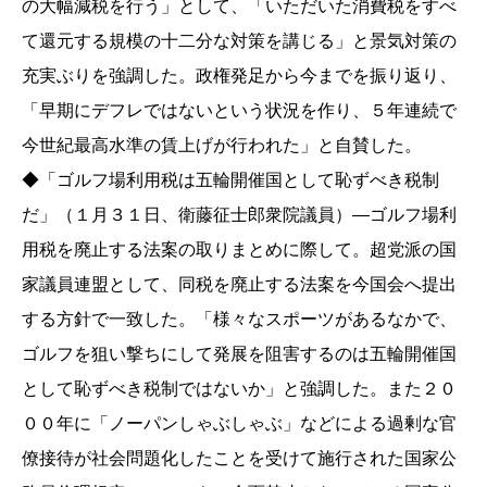
の大幅減税を行う」として、「いただいた消費税をすべ
て還元する規模の十二分な対策を講じる」と景気対策の
充実ぶりを強調した。政権発足から今までを振り返り、
「早期にデフレではないという状況を作り、５年連続で
今世紀最高水準の賃上げが行われた」と自賛した。
◆「ゴルフ場利用税は五輪開催国として恥ずべき税制
だ」（１月３１日、衛藤征士郎衆院議員）―ゴルフ場利
用税を廃止する法案の取りまとめに際して。超党派の国
家議員連盟として、同税を廃止する法案を今国会へ提出
する方針で一致した。「様々なスポーツがあるなかで、
ゴルフを狙い撃ちにして発展を阻害するのは五輪開催国
として恥ずべき税制ではないか」と強調した。また２０
００年に「ノーパンしゃぶしゃぶ」などによる過剰な官
僚接待が社会問題化したことを受けて施行された国家公