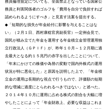
務員倫理規定についても、全面禁止となっている国家公
務員と利害関係者のゴルフを「費用を自分で負担すれば
認められるようにすべき」と見直す法案を提出する。
◆「短期的な損失が年金給付に影響を与えることはな
い」（２月１日、西村康稔官房副長官）―定例会見で。
国民が積み立てた年金を運用する年金積立金管理運用独
立行政法人（ＧＰＩＦ）が、昨年１０月～１２月期に過
去最大となる約１５兆円の赤字を出したことについて、
「年末にかけての株価や為替の変動で国内外株式の運用
状況が特に悪化した」と原因を説明した上で、「年金積
立金の運用は長期的な視点で行うもので、評価額の短期
的な増減に過度にとらわれるべきではない」と述べた。
２０１４年１０月に運用に占める株式の割合を大幅に増
やしたことによって「年金財政上、必要な収益はこれま