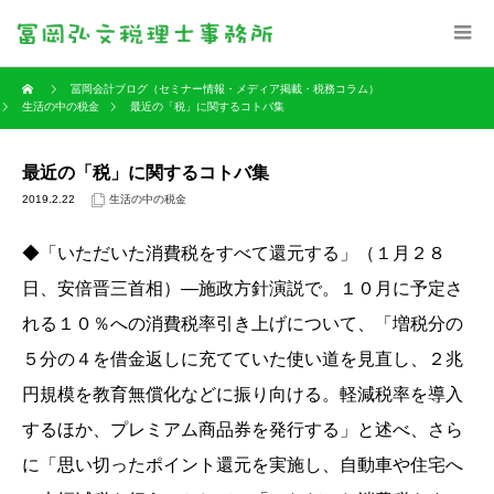
冨岡会計ブログ（セミナー情報・メディア掲載・税務コラム）
生活の中の税金
最近の「税」に関するコトバ集
最近の「税」に関するコトバ集
2019.2.22
生活の中の税金
◆「いただいた消費税をすべて還元する」（１月２８
日、安倍晋三首相）―施政方針演説で。１０月に予定さ
れる１０％への消費税率引き上げについて、「増税分の
５分の４を借金返しに充てていた使い道を見直し、２兆
円規模を教育無償化などに振り向ける。軽減税率を導入
するほか、プレミアム商品券を発行する」と述べ、さら
に「思い切ったポイント還元を実施し、自動車や住宅へ