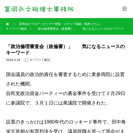
冨岡会計ブログ（セミナー情報・メディア掲載・税務コラム）
キーワード解説
「政治倫理審査会（政倫審）」 気になるニュースのキーワード
「政治倫理審査会（政倫審）」 気になるニュースの
キーワード
2024.3.18
キーワード解説
国会議員の政治的責任を審査するために衆参両院に設置
された機関。
自民党政治資金パーティーの裏金事件を受けて２月29日
に参議院で、３月１日には衆議院で開催された。
設置のきっかけは1980年代のロッキード事件で、田中角
栄元首相が有罪判決を受け、議員辞職を巡って国会がま