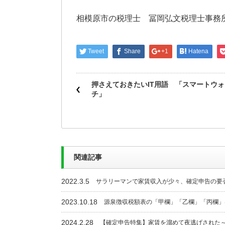
相模原市の税理士 冨岡弘文税理士事務
Tweet
Share
+1
Hatena
押さえておきたいIT用語 「スマートウォ
チ」
関連記事
2022.3.5
サラリーマンで家賃収入が少々、確定申告の要
2023.10.18
源泉徴収税額表の「甲欄」「乙欄」「丙欄」
2024.2.28
【確定申告特集】家賃を溜めて夜逃げされた