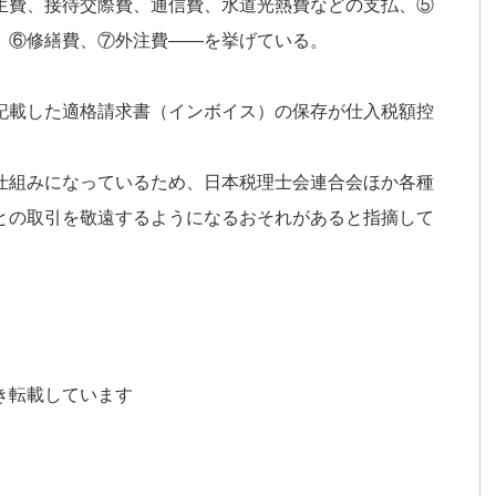
生費、接待交際費、通信費、水道光熱費などの支払、⑤
、⑥修繕費、⑦外注費――を挙げている。
記載した適格請求書（インボイス）の保存が仕入税額控
仕組みになっているため、日本税理士会連合会ほか各種
との取引を敬遠するようになるおそれがあると指摘して
き転載しています