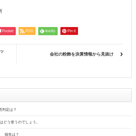
所
Pocket
RSS
feedly
Pin it
ッ
会社の粉飾を決算情報から見抜け
否判定は？
はどう使うのでしょう。
～ 損失は？