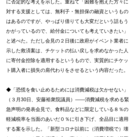
に否定的な考えを示した。重ねて「困難を抱えた方々に
対する支援としては、無利子・無担保の融資というもの
はあるのですが、やっぱり借りても大変だという話もう
かがっているので、給付金についても考えていきたい」
と述べた。ただし会見の２日後に政府がイベント業者に
示した救済案は、チケットの払い戻しを求めなかった人
に寄付金控除を適用するというもので、実質的にチケッ
ト購入者に損失の肩代わりをさせるという内容だった。
◆「恐慌を食い止めるためには消費減税は欠かせない」
（３月30日、安藤裕衆院議員）――消費減税を求める緊
急声明の発表会見で。食料品などに限定している８％の
軽減税率を当面のあいだ０％に引き下げ、全品目に適用
する案を示した。「新型コロナ以前に（消費増税で）壊