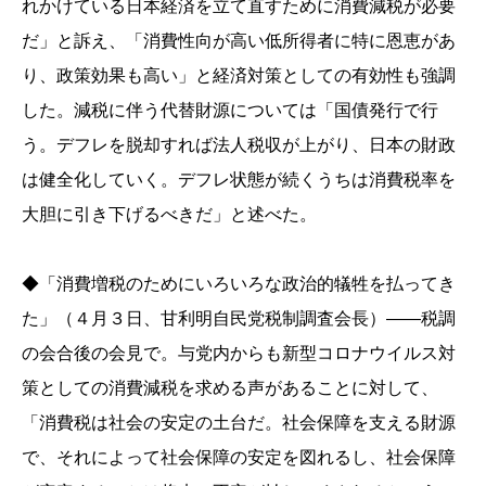
れかけている日本経済を立て直すために消費減税が必要
だ」と訴え、「消費性向が高い低所得者に特に恩恵があ
り、政策効果も高い」と経済対策としての有効性も強調
した。減税に伴う代替財源については「国債発行で行
う。デフレを脱却すれば法人税収が上がり、日本の財政
は健全化していく。デフレ状態が続くうちは消費税率を
大胆に引き下げるべきだ」と述べた。
◆「消費増税のためにいろいろな政治的犠牲を払ってき
た」（４月３日、甘利明自民党税制調査会長）――税調
の会合後の会見で。与党内からも新型コロナウイルス対
策としての消費減税を求める声があることに対して、
「消費税は社会の安定の土台だ。社会保障を支える財源
で、それによって社会保障の安定を図れるし、社会保障