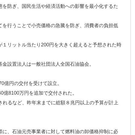
態を防ぎ、国民生活や経済活動への影響を最小化するた
。
てを行うことで小売価格の急騰を防ぎ、消費者の負担低
１リットル当たり200円を大きく超えると予想された時
基金設置法人は一般社団法人全国石油協会。
70億円の交付を受けて設立。
0億8100万円を追加で交付された。
交付されるなど、昨年末までに総額８兆円以上の予算が計上
際に、石油元売事業者に対して燃料油の卸価格抑制に必