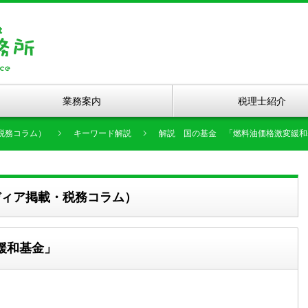
業務案内
税理士紹介
税務コラム）
キーワード解説
解説 国の基金 「燃料油価格激変緩和
ディア掲載・税務コラム）
緩和基金」