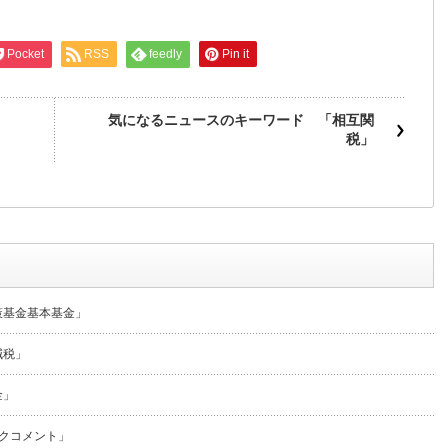
Pocket
RSS
feedly
Pin it
気になるニュースのキーワード 「相互関
税」
策基金基本基金」
減税」
金」
クコメント」