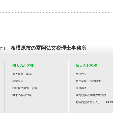
相模原市の冨岡弘文税理士事務所
す！
個人のお客様
法人のお客様
個人事業・副業
会社設立
確定申告
月次業務・税務顧問
相続税の申告・計算
税務調査
将来の相続対策
経営改善計画書作成支援
超実践型経営セミナー「NEX