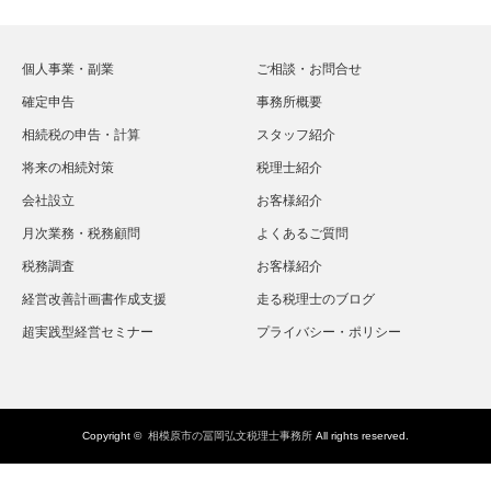
個人事業・副業
ご相談・お問合せ
確定申告
事務所概要
相続税の申告・計算
スタッフ紹介
将来の相続対策
税理士紹介
会社設立
お客様紹介
月次業務・税務顧問
よくあるご質問
税務調査
お客様紹介
経営改善計画書作成支援
走る税理士のブログ
超実践型経営セミナー
プライバシー・ポリシー
Copyright ©
相模原市の冨岡弘文税理士事務所
All rights reserved.
〒252-0303 相模原市南区相模大野8-7-7 悠々スクアール相模大野2F