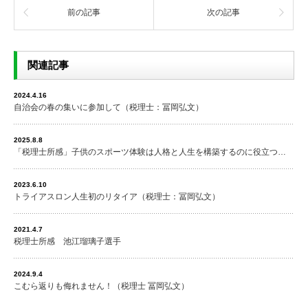
前の記事
次の記事
関連記事
2024.4.16
自治会の春の集いに参加して（税理士：冨岡弘文）
2025.8.8
「税理士所感」子供のスポーツ体験は人格と人生を構築するのに役立つ…
2023.6.10
トライアスロン人生初のリタイア（税理士：冨岡弘文）
2021.4.7
税理士所感 池江瑠璃子選手
2024.9.4
こむら返りも侮れません！（税理士 冨岡弘文）