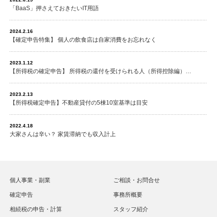
「BaaS」押さえておきたいIT用語
2024.2.16
【確定申告特集】 個人の飲食店は自家消費をお忘れなく
2023.1.12
【所得税の確定申告】 所得税の還付を受けられる人（所得控除編）…
2023.2.13
【所得税確定申告】不動産貸付の5棟10室基準は目安
2022.4.18
大家さんは辛い？ 家賃滞納でも収入計上
個人事業・副業
ご相談・お問合せ
確定申告
事務所概要
相続税の申告・計算
スタッフ紹介