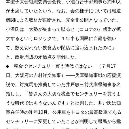
本聖子大会組織委員会会長、小池百合子都知事ら約40人
が出席していたという。なお、会の様子については報道
機関による取材が遮断され、完全非公開となっていた。
小沢氏は「大勢が集まって喋ると（コロナの）感染が拡
大するというロジックで、１年半も国民に自粛を強い
て、数え切れない飲食店が閉店に追い込まれたのに」
と、政府周辺の矛盾点を非難した。
◆「税金でセンチュリー買う時代ではない」（７月17
日、大阪府の吉村洋文知事）――兵庫県知事戦の応援演
説で。対抗馬を推薦していた井戸敏三前兵庫県知事を名
指しし、「皆さんの大切な税金でセンチュリーを買うよ
うな時代ではもうないんです」と批判した。井戸氏は知
事在任時の昨年10月、公用車をトヨタの最高級車である
センチュリーに変更していたことが判明して県民から批