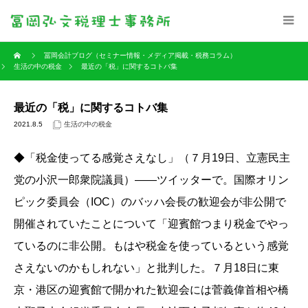
冨岡会計ブログ（セミナー情報・メディア掲載・税務コラム）
生活の中の税金
最近の「税」に関するコトバ集
最近の「税」に関するコトバ集
2021.8.5
生活の中の税金
◆「税金使ってる感覚さえなし」（７月19日、立憲民主
党の小沢一郎衆院議員）――ツイッターで。国際オリン
ピック委員会（IOC）のバッハ会長の歓迎会が非公開で
開催されていたことについて「迎賓館つまり税金でやっ
ているのに非公開。もはや税金を使っているという感覚
さえないのかもしれない」と批判した。７月18日に東
京・港区の迎賓館で開かれた歓迎会には菅義偉首相や橋