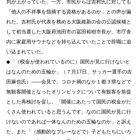
判が上がっていた。一方、市民からは吉村氏に対しても
「他人の不祥事を指摘する資格があるのか」との声が漏
れた。吉村氏が代表を務める大阪維新の会の公認候補と
して初当選した大阪府池田市の冨田裕樹市長が、市庁舎
内に家庭用サウナなどを持ち込んでいたことで辞職に追
い込まれていた。
◆「（税金が使われているのに）国民が見に行けないと
はなんのための五輪か」（７月17日、サッカー選手の吉
田麻也氏）――会見で。コロナ禍のなか１都３県などで
無観客開催となったオリンピックについて有観客を前提
とした再検討を促し、「開催にあたって国民の税金がた
くさん使われていると思うんです。なのに国民が見に行
けないのであれば一体なんのための五輪なのか」と訴え
た。また「（感動的なプレーなどで）子どもたちにいろ