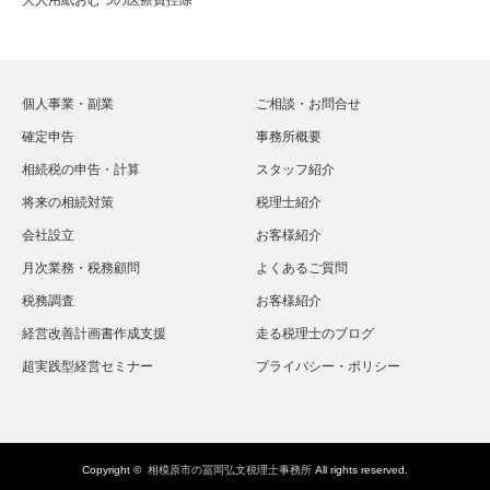
大人用紙おむつの医療費控除
個人事業・副業
ご相談・お問合せ
確定申告
事務所概要
相続税の申告・計算
スタッフ紹介
将来の相続対策
税理士紹介
会社設立
お客様紹介
月次業務・税務顧問
よくあるご質問
税務調査
お客様紹介
経営改善計画書作成支援
走る税理士のブログ
超実践型経営セミナー
プライバシー・ポリシー
Copyright ©
相模原市の冨岡弘文税理士事務所
All rights reserved.