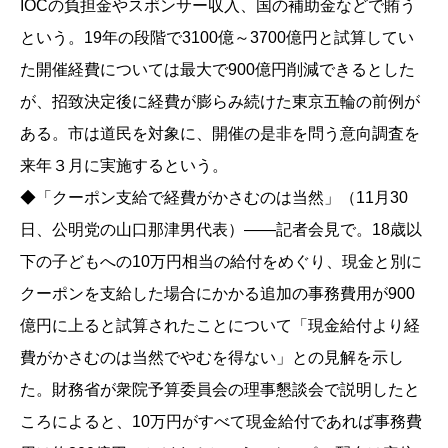
IOCの負担金やスポンサー収入、国の補助金などで賄う
という。19年の段階で3100億～3700億円と試算してい
た開催経費については最大で900億円削減できるとした
が、招致決定後に経費が膨らみ続けた東京五輪の前例が
ある。市は道民を対象に、開催の是非を問う意向調査を
来年３月に実施するという。
◆「クーポン支給で経費がかさむのは当然」（11月30
日、公明党の山口那津男代表）――記者会見で。18歳以
下の子どもへの10万円相当の給付をめぐり、現金と別に
クーポンを支給した場合にかかる追加の事務費用が900
億円に上ると試算されたことについて「現金給付より経
費がかさむのは当然でやむを得ない」との見解を示し
た。財務省が衆院予算委員会の理事懇談会で説明したと
ころによると、10万円がすべて現金給付であれば事務費