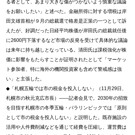
る者として、あまり大きな傷がつかないよう慎重な議論
をお願いしたい」と述べた。金融所得に対する増税は岸
田文雄首相が９月の総裁選で格差是正策の一つとして訴
えたが、好調だった日経平均株価が岸田氏の総裁就任後
に2600円下落するなど市場の反発を受けて具体的な議論
は来年に持ち越しとなっている。清田氏は課税強化が株
価に影響をもたらすことが証明されたとして「マーケッ
ト参加者、特に海外の機関投資家も含めて警戒感は強
い」と主張した。
◆「札幌五輪では市の税金を投入しない」（11月29日、
札幌市の秋元克広市長）――記者会見で。2030年の招致
を目指す札幌市の冬季五輪・パラリンピックでは「原則
として市の税金を投入しない」と説明した。既存施設の
活用や人件費削減などを通じて経費を圧縮し、運営費は