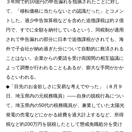
３年間で約10億円の申告漏れを指摘されたことに対し
て、「移転価格に当たらないとの認識だった」とコメン
トした。過少申告加算税などを含めた追徴課税は約２億
円で、すでに全額を納付しているという。同税制が適用
されて申告漏れの部分に日本で追徴課税がされても、海
外で子会社が納め過ぎた分について自動的に救済される
ことはない。企業からの要請を受け両国間の相互協議に
よって調整が行われることもあるが、膨大な手間がかか
るといわれる。
◆「目先のお金欲しさに安易な考えでやった」（８月９
日、埼玉県内の元税務職員）――自身の脱税行為につい
て。埼玉県内の50代の税務職員が、兼業していた太陽光
発電の売電などにかかる経費を過大計上するなど、所得
税など約200万円を脱税したとして懲戒免職処分を受け