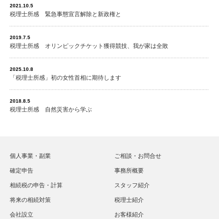
2021.10.5
税理士所感 緊急事態宣言解除と新政権と
2019.7.5
税理士所感 オリンピックチケット獲得競技、我が家は全敗
2025.10.8
「税理士所感」初の女性首相に期待します
2018.8.5
税理士所感 自然災害から学ぶ
個人事業・副業
ご相談・お問合せ
確定申告
事務所概要
相続税の申告・計算
スタッフ紹介
将来の相続対策
税理士紹介
会社設立
お客様紹介