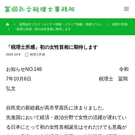
冨岡会計ブログ（セミナー情報・メディア掲載・税務コラム）
税理士所感
「税理士所感」初の女性首相に期待します
「税理士所感」初の女性首相に期待します
2025.10.8
税理士所感
お知らせNO.146 令和
7年10月6日 税理士 冨岡
弘文
自民党の新総裁が高市早苗氏に決まりました。
先進国において経済・政治分野で女性の活躍が遅れてい
る日本にとって初の女性首相誕生はそれだけでも意義が